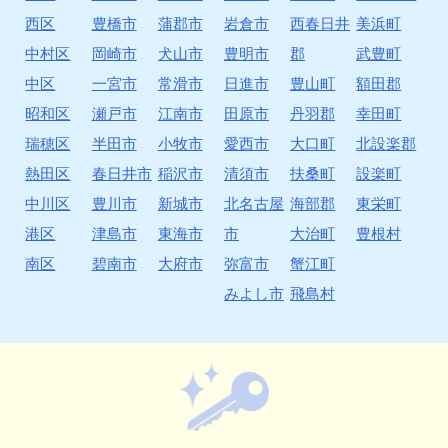
西区
豊橋市
蒲郡市
岩倉市
西春日井
美浜町
中村区
岡崎市
犬山市
豊明市
郡
武豊町
中区
一宮市
常滑市
日進市
豊山町
額田郡
昭和区
瀬戸市
江南市
田原市
丹羽郡
幸田町
瑞穂区
半田市
小牧市
愛西市
大口町
北設楽郡
熱田区
春日井市
稲沢市
清須市
扶桑町
設楽町
中川区
豊川市
新城市
北名古屋
海部郡
東栄町
港区
津島市
東海市
市
大治町
豊根村
南区
碧南市
大府市
弥富市
蟹江町
みよし市
飛島村