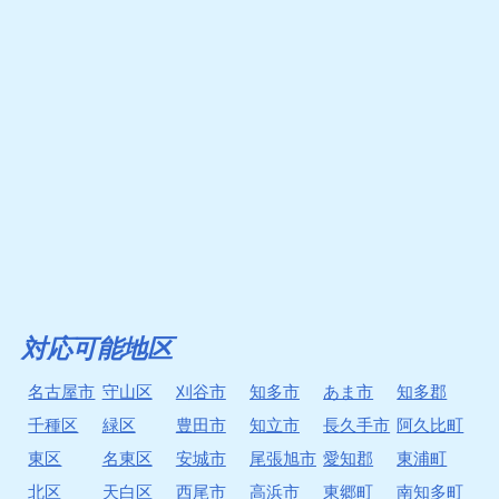
対応可能地区
名古屋市
守山区
刈谷市
知多市
あま市
知多郡
千種区
緑区
豊田市
知立市
長久手市
阿久比町
東区
名東区
安城市
尾張旭市
愛知郡
東浦町
北区
天白区
西尾市
高浜市
東郷町
南知多町