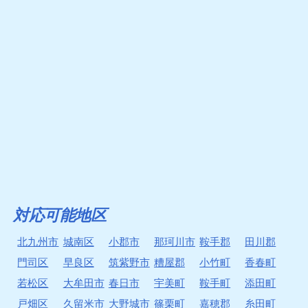
対応可能地区
北九州市
城南区
小郡市
那珂川市
鞍手郡
田川郡
門司区
早良区
筑紫野市
糟屋郡
小竹町
香春町
若松区
大牟田市
春日市
宇美町
鞍手町
添田町
戸畑区
久留米市
大野城市
篠栗町
嘉穂郡
糸田町