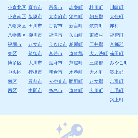
小倉北区
直方市
宗像市
志免町
桂川町
川崎町
小倉南区
飯塚市
太宰府市
須恵町
朝倉郡
大任町
八幡東区
田川市
古賀市
新宮町
筑前町
赤村
八幡西区
柳川市
福津市
久山町
東峰村
福智町
福岡市
八女市
うきは市
粕屋町
三井郡
京都郡
東区
筑後市
宮若市
遠賀郡
大刀洗町
苅田町
博多区
大川市
嘉麻市
芦屋町
三潴郡
みやこ町
中央区
行橋市
朝倉市
水巻町
大木町
築上郡
南区
豊前市
みやま市
岡垣町
八女郡
吉富町
西区
中間市
糸島市
遠賀町
広川町
上毛町
築上町