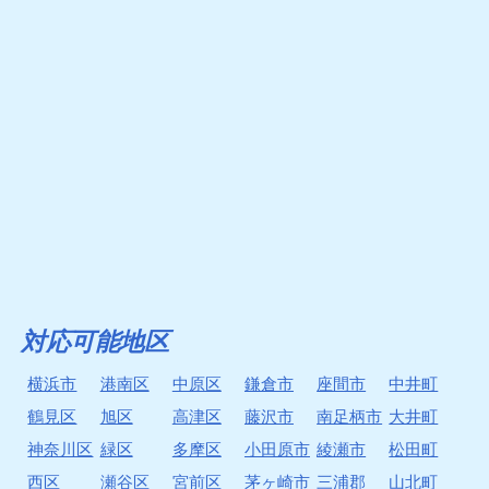
対応可能地区
横浜市
港南区
中原区
鎌倉市
座間市
中井町
鶴見区
旭区
高津区
藤沢市
南足柄市
大井町
神奈川区
緑区
多摩区
小田原市
綾瀬市
松田町
西区
瀬谷区
宮前区
茅ヶ崎市
三浦郡
山北町