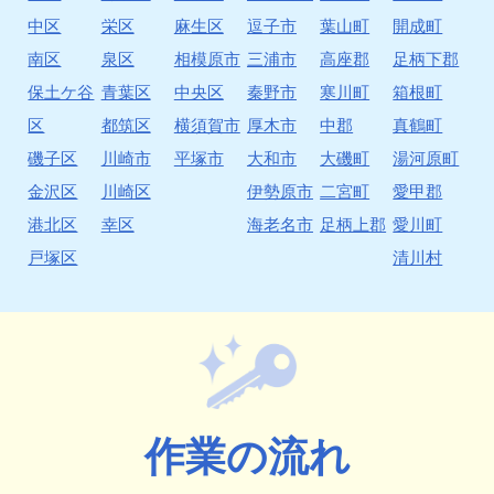
中区
栄区
麻生区
逗子市
葉山町
開成町
南区
泉区
相模原市
三浦市
高座郡
足柄下郡
保土ケ谷
青葉区
中央区
秦野市
寒川町
箱根町
区
都筑区
横須賀市
厚木市
中郡
真鶴町
磯子区
川崎市
平塚市
大和市
大磯町
湯河原町
金沢区
川崎区
伊勢原市
二宮町
愛甲郡
港北区
幸区
海老名市
足柄上郡
愛川町
戸塚区
清川村
作業の流れ