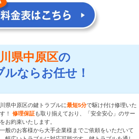
川県中原区
の
ブルならお任せ！
川県中原区の鍵トラブルに
最短5分
で駆け付け修理いた
ます！
修理保証
も取り揃えており、「安全安心」のサー
をお約束いたします。
一般のお客様から大手企業様までご依頼をいただいて
、幅広いトラブルに対応可能です。鍵トラブルを通し