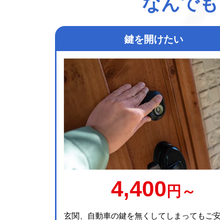
なんでも
鍵を開けたい
4,400
円～
玄関、自動車の鍵を無くしてしまってもご