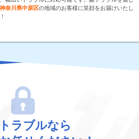
神奈川県中原区
の地域のお客様に笑顔をお届けいたし
！
トラブルなら