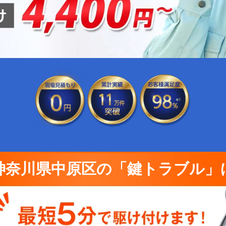
神奈川県中原区の「鍵トラブル」