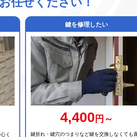
お任せください！
鍵を修理したい
4,400
円～
鍵折れ・鍵穴のつまりなど鍵を交換しなくても
安心く