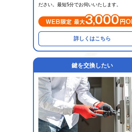
ださい。最短5分でお伺いいたします。
詳しくはこちら
鍵を交換したい