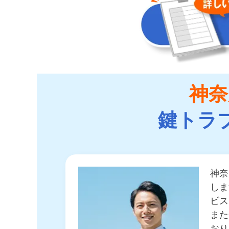
神奈
鍵トラ
神奈
し
ビス
また
おり